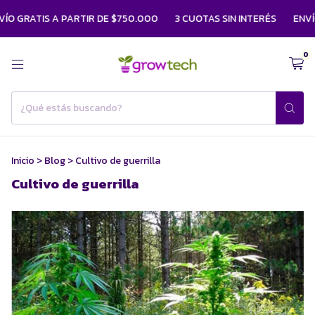
TIS A PARTIR DE $750.000
3 CUOTAS SIN INTERÉS
ENVÍO GRATI
0
Inicio
>
Blog
>
Cultivo de guerrilla
Cultivo de guerrilla