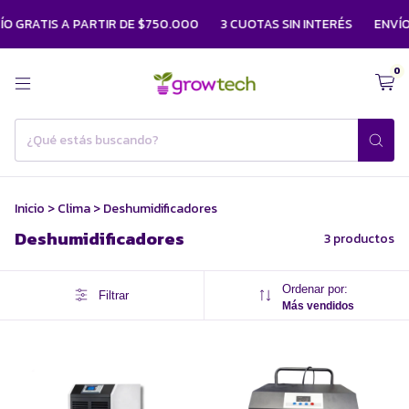
O GRATIS A PARTIR DE $750.000
3 CUOTAS SIN INTERÉS
ENVÍO 
0
Inicio
>
Clima
>
Deshumidificadores
Deshumidificadores
3 productos
Ordenar por:
Filtrar
Más vendidos