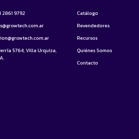
11 2861 9792
Catálogo
as@growtech.com.ar
Revendedores
cion@growtech.com.ar
Recursos
erría 5764, Villa Urquiza,
Quiénes Somos
A.
Contacto