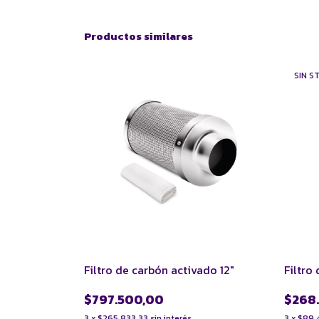
Productos similares
SIN S
Filtro de carbón activado 12"
Filtro
$797.500,00
$268
3
x
$265.833,33
sin interés
3
x
$89.