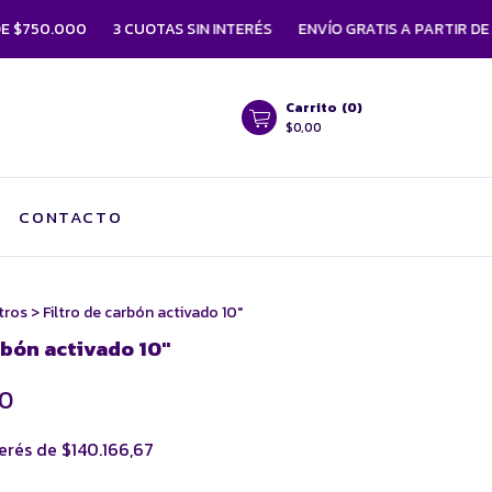
000
3 CUOTAS SIN INTERÉS
ENVÍO GRATIS A PARTIR DE $750.0
Carrito
(
0
)
$0,00
CONTACTO
ltros
>
Filtro de carbón activado 10"
rbón activado 10"
00
terés de
$140.166,67