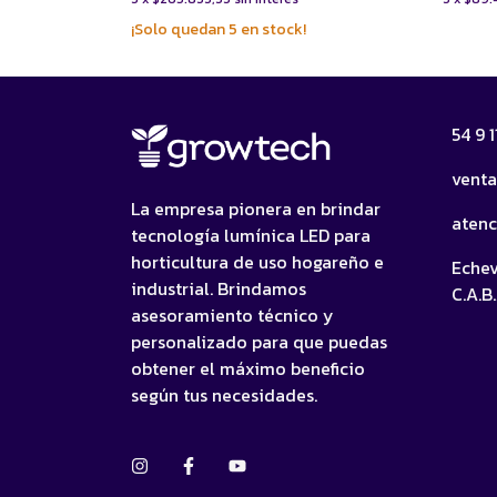
¡Solo quedan
5
en stock!
54 9 
vent
La empresa pionera en brindar
aten
tecnología lumínica LED para
horticultura de uso hogareño e
Echev
industrial. Brindamos
C.A.B.
asesoramiento técnico y
personalizado para que puedas
obtener el máximo beneficio
según tus necesidades.