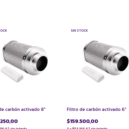
TOCK
SIN STOCK
 de carbón activado 8"
Filtro de carbón activado 6"
.250,00
$159.500,00
416,67
sin interés
3
x
$53.166,67
sin interés