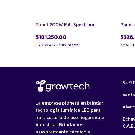
Panel 200W Full Spectrum
Panel 
$181.250,00
$326
3
x
$60.416,67
sin interés
3
x
$108
54 9 
vent
La empresa pionera en brindar
aten
tecnología lumínica LED para
horticultura de uso hogareño e
Echev
industrial. Brindamos
C.A.B.
asesoramiento técnico y