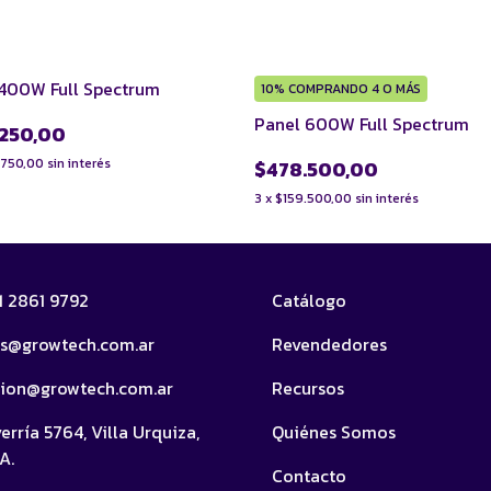
400W Full Spectrum
10%
COMPRANDO 4 O MÁS
Panel 600W Full Spectrum
.250,00
.750,00
sin interés
$478.500,00
3
x
$159.500,00
sin interés
11 2861 9792
Catálogo
as@growtech.com.ar
Revendedores
cion@growtech.com.ar
Recursos
erría 5764, Villa Urquiza,
Quiénes Somos
A.
Contacto