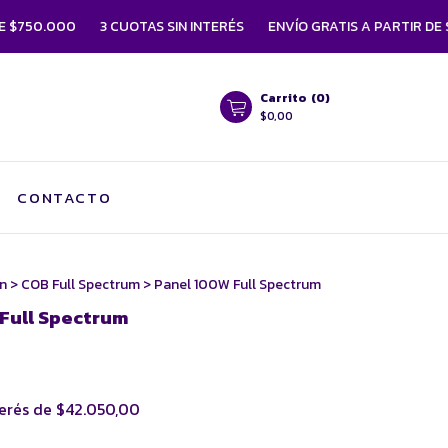
000
3 CUOTAS SIN INTERÉS
ENVÍO GRATIS A PARTIR DE $750.00
Carrito
(
0
)
$0,00
CONTACTO
ón
>
COB Full Spectrum
>
Panel 100W Full Spectrum
Full Spectrum
terés de
$42.050,00