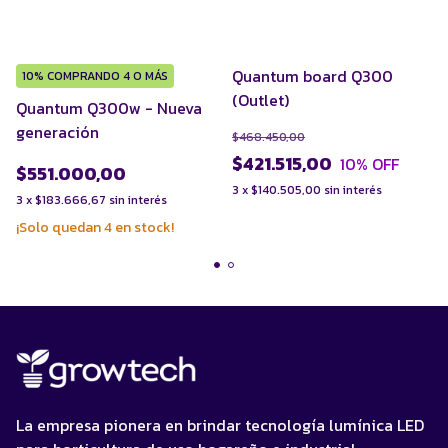
Quantum board Q300
10%
COMPRANDO 4 O MÁS
(Outlet)
Quantum Q300w - Nueva
generación
$468.450,00
$421.515,00
10
% OFF
$551.000,00
3
x
$140.505,00
sin interés
3
x
$183.666,67
sin interés
¡Solo quedan
4
en stock!
La empresa pionera en brindar tecnología lumínica LED