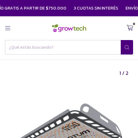
ATIS A PARTIR DE $750.000
3 CUOTAS SIN INTERÉS
ENVÍO GRAT
0
1
/
2