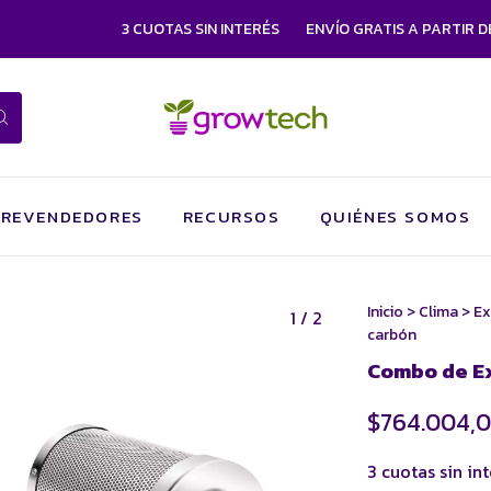
3 CUOTAS SIN INTERÉS
ENVÍO GRATIS A PARTIR DE $750
REVENDEDORES
RECURSOS
QUIÉNES SOMOS
Inicio
>
Clima
>
Ex
1
/
2
carbón
Combo de Ext
$764.004,
3
cuotas sin in