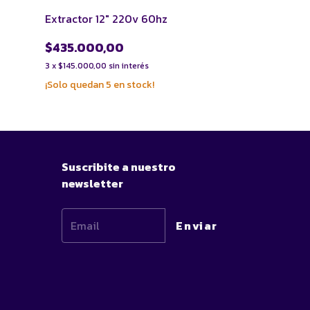
Extractor 12" 220v 60hz
Combo de Extr
de carbón
$435.000,00
$478.500,
3
x
$145.000,00
sin interés
3
x
$159.500,00
s
¡Solo quedan
5
en stock!
Suscribite a nuestro
newsletter