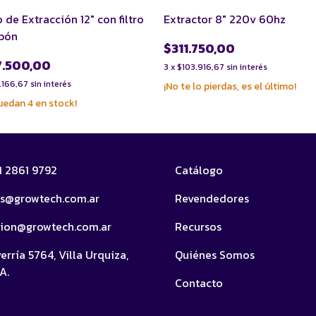
de Extracción 12" con filtro
Extractor 8" 220v 60hz
rbón
$311.750,00
7.500,00
3
x
$103.916,67
sin interés
.166,67
sin interés
¡No te lo pierdas, es el último!
quedan
4
en stock!
11 2861 9792
Catálogo
as@growtech.com.ar
Revendedores
cion@growtech.com.ar
Recursos
erría 5764, Villa Urquiza,
Quiénes Somos
A.
Contacto