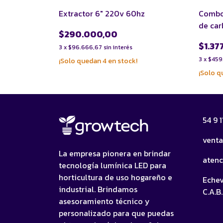
0hz
Extractor 6" 220v 60hz
Combo 
de ca
$290.000,00
$1.37
3
x
$96.666,67
sin interés
3
x
$459
¡Solo quedan
4
en stock!
¡Solo 
54 9 
vent
La empresa pionera en brindar
aten
tecnología lumínica LED para
horticultura de uso hogareño e
Echev
industrial. Brindamos
C.A.B.
asesoramiento técnico y
personalizado para que puedas