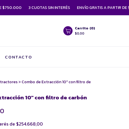
.000
3 CUOTAS SIN INTERÉS
ENVÍO GRATIS A PARTIR DE $750.0
Carrito
(
0
)
$0,00
CONTACTO
tractores
>
Combo de Extracción 10" con filtro de
racción 10" con filtro de carbón
00
terés de
$254.668,00