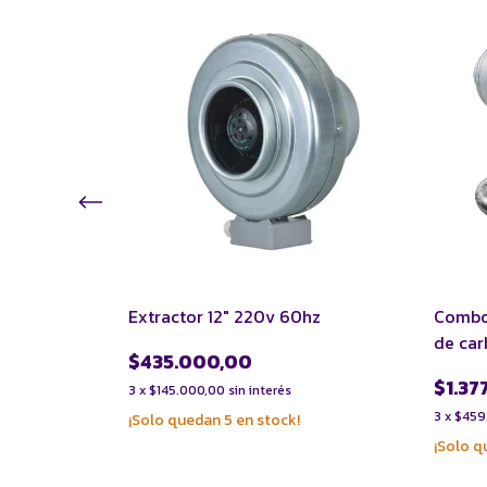
0" con filtro
Extractor 12" 220v 60hz
Combo 
de ca
$435.000,00
$1.37
3
x
$145.000,00
sin interés
3
x
$459
¡Solo quedan
5
en stock!
¡Solo 