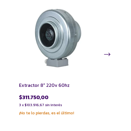
SIN STOCK
Extractor 8" 220v 60hz
Combo de Extr
de carbón
$311.750,00
$478.500,
3
x
$103.916,67
sin interés
3
x
$159.500,00
s
¡No te lo pierdas, es el último!