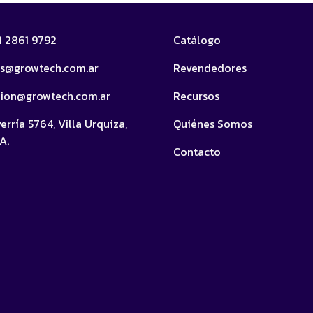
11 2861 9792
Catálogo
as@growtech.com.ar
Revendedores
cion@growtech.com.ar
Recursos
erría 5764, Villa Urquiza,
Quiénes Somos
A.
Contacto