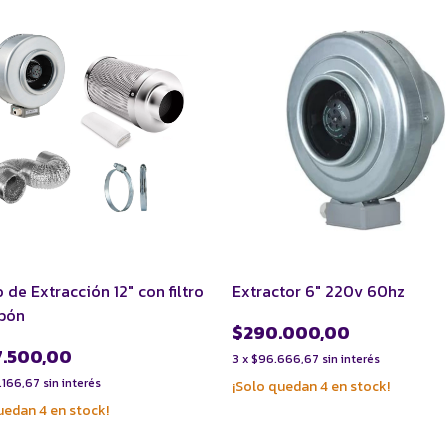
de Extracción 12" con filtro
Extractor 6" 220v 60hz
rbón
$290.000,00
7.500,00
3
x
$96.666,67
sin interés
.166,67
sin interés
¡Solo quedan
4
en stock!
quedan
4
en stock!