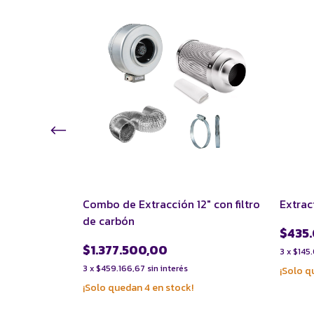
0" con filtro
Combo de Extracción 12" con filtro
Extrac
de carbón
$435
$1.377.500,00
3
x
$145
3
x
$459.166,67
sin interés
¡Solo 
¡Solo quedan
4
en stock!