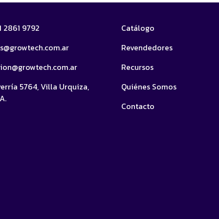
11 2861 9792
Catálogo
as@growtech.com.ar
Revendedores
cion@growtech.com.ar
Recursos
erría 5764, Villa Urquiza,
Quiénes Somos
A.
Contacto