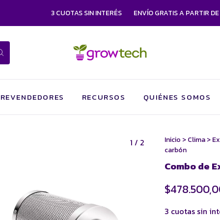
3 CUOTAS SIN INTERÉS
ENVÍO GRATIS A PARTIR DE $750.000
REVENDEDORES
RECURSOS
QUIÉNES SOMOS
Inicio
>
Clima
>
Ex
1
/
2
carbón
Combo de Ex
$478.500,0
3
cuotas sin in