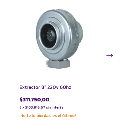
SIN STOCK
Extractor 8" 220v 60hz
Combo de Extr
de carbón
$311.750,00
$652.500,0
3
x
$103.916,67
sin interés
3
x
$217.500,00
si
¡No te lo pierdas, es el último!