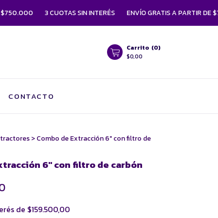
3 CUOTAS SIN INTERÉS
ENVÍO GRATIS A PARTIR DE $750.000
Carrito
(
0
)
$0,00
CONTACTO
tractores
>
Combo de Extracción 6" con filtro de
tracción 6" con filtro de carbón
0
terés de
$159.500,00