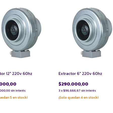
tor 12" 220v 60hz
Extractor 6" 220v 60hz
.000,00
$290.000,00
.000,00
sin interés
3
x
$96.666,67
sin interés
quedan
5
en stock!
¡Solo quedan
4
en stock!